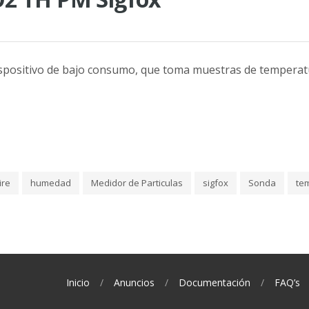
spositivo de bajo consumo, que toma muestras de temperat
ire
humedad
Medidor de Particulas
sigfox
Sonda
te
Inicio
Anuncios
Documentación
FAQ’s