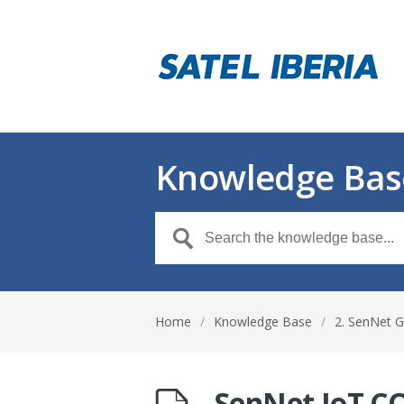
Knowledge Bas
Home
/
Knowledge Base
/
2. SenNet 
SenNet IoT C