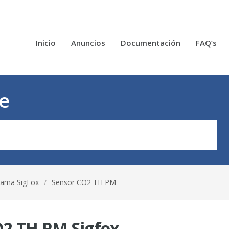
Inicio
Anuncios
Documentación
FAQ’s
e
Gama SigFox
/
Sensor CO2 TH PM
O2 TH PM Sigfox